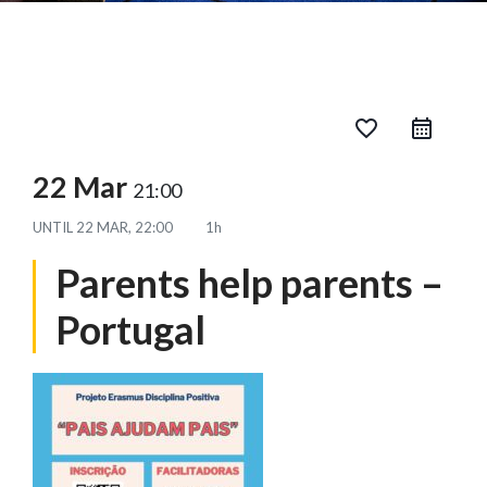
favorite_border
22 Mar
21:00
UNTIL
22 MAR, 22:00
1h
Parents help parents –
Portugal